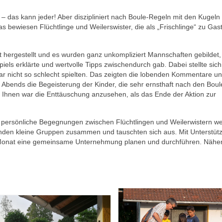
 – das kann jeder! Aber diszipliniert nach Boule-Regeln mit den Kugeln
s bewiesen Flüchtlinge und Weilerswister, die als „Frischlinge“ zu Gas
 hergestellt und es wurden ganz unkompliziert Mannschaften gebildet, 
piels erklärte und wertvolle Tipps zwischendurch gab. Dabei stellte sic
ar nicht so schlecht spielten. Das zeigten die lobenden Kommentare u
 Abends die Begeisterung der Kinder, die sehr ernsthaft nach den Boul
! Ihnen war die Enttäuschung anzusehen, als das Ende der Aktion zur
 persönliche Begegnungen zwischen Flüchtlingen und Weilerwistern wer
tanden kleine Gruppen zusammen und tauschten sich aus. Mit Unterstüt
 Monat eine gemeinsame Unternehmung planen und durchführen. Näher