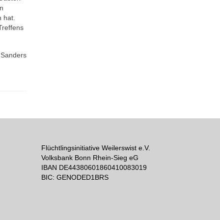
en
 hat.
Treffens
e Sanders
Flüchtlingsinitiative Weilerswist e.V.
Volksbank Bonn Rhein-Sieg eG
IBAN DE44380601860410083019
BIC: GENODED1BRS