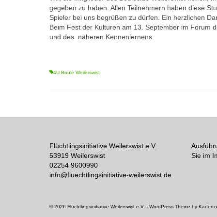
gegeben zu haben. Allen Teilnehmern haben diese Stu
Spieler bei uns begrüßen zu dürfen. Ein herzlichen Da
Beim Fest der Kulturen am 13. September im Forum der
und des näheren Kennenlernens.
4U Boule Weilerswist
Flüchtlingsinitiative Weilerswist e.V.
Ausführ
53919 Weilerswist
Sie im 
02254 9600990
info@fluechtlingsinitiative-weilerswist.de
© 2026 Flüchtlingsinitiative Weilerswist e.V. - WordPress Theme by
Kadenc