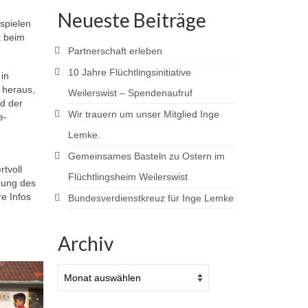
Neueste Beiträge
 spielen
t beim
Partnerschaft erleben
10 Jahre Flüchtlingsinitiative
in
h heraus,
Weilerswist – Spendenaufruf
nd der
Wir trauern um unser Mitglied Inge
e-
Lemke.
Gemeinsames Basteln zu Ostern im
tvoll
Flüchtlingsheim Weilerswist
zung des
e Infos
Bundesverdienstkreuz für Inge Lemke
Archiv
Archiv