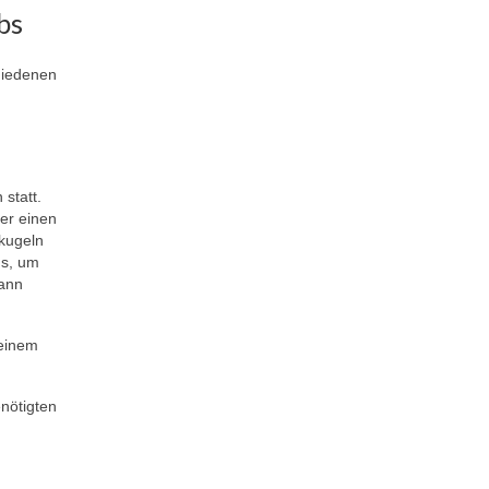
bs
chiedenen
statt.
er einen
ekugeln
ns, um
dann
 einem
nötigten