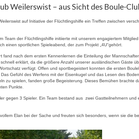
ub Weilerswist – aus Sicht des Boule-Clu
lerswist auf Initiative der Flüchtlingshilfe ein Treffen zwischen vers
m Team der Flüchtlingshilfe initiierte mit unserem engagiertem Mitglied
h einen sportlichen Spieleabend, der zum Projekt „4U“gehört.
t fand nach dem ersten Kennenlernen die Einteilung der Mannschaften 
schnell erklärt, da die größere Anzahl unserer ausländischen Gäste üb
ortschatz verfügt. Offen und sportbegeistert konnten die ersten Boul
 Das Gefühl des Werfens mit der Eisenkugel und das Lesen des Bode
geln zu spielen, fanden große Begeisterung. Dieses Bemühen brachte 
hten Punkte.
ieler gegen 3 Spieler. Ein Team bestand aus zwei Gastteilnehmern und
vollem Elan bei der Sache und freuten sich besonders, wenn sie die be