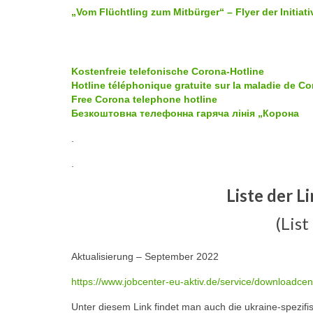
„Vom Flüchtling zum Mitbürger“ – Flyer der Initiati
Kostenfreie telefonische Corona-Hotline
Hotline téléphonique gratuite sur la maladie de C
Free Corona telephone hotline
Безкоштовна телефонна гаряча лінія „Корона
.
.
Liste der L
(List
Aktualisierung – September 2022
https://www.jobcenter-eu-aktiv.de/service/downloadcen
Unter diesem Link findet man auch die ukraine-spezif