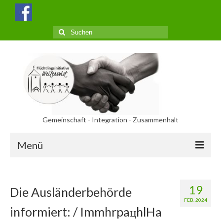
Suchen
nach:
Gemeinschaft - Integration - Zusammenhalt
Menü
Aktuelles
19
Die Ausländerbehörde
Termine
FEB. 2024
informiert: / ImmhrpaцhlHa
Über uns