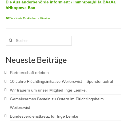
Die Ausländerbehörde informiert:
/
ImmhrpaцhlHa BAaAa
hHbopmve Bac
FIW - Kreis Euskirchen - Ukraine
Suchen
nach:
Neueste Beiträge
Partnerschaft erleben
10 Jahre Flüchtlingsinitiative Weilerswist – Spendenaufruf
Wir trauern um unser Mitglied Inge Lemke.
Gemeinsames Basteln zu Ostern im Flüchtlingsheim
Weilerswist
Bundesverdienstkreuz für Inge Lemke