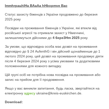
ImmhrpaцhlHa BAaAa hHbopmve Bac
Статус захисту біженців з України продовжено до березня
2025 року
Посвідки на проживання біженців з України, які втекли від
російської агресії та отримали захист у Німеччині,
залишатимуться дійсними до
4 6epe3Hm
2025
року.
За умови, що відповідна особа має дозвіл на проживання
відповідно до § 24 AufenthG і він дійсний щонайменше до 1
лютого 2024 року, цей дозвіл на проживання продовжує діяти
після 4 березня 2024 року з усіма умовами та додатковими
положеннями для кожного випадку.
Цій групі осіб не потрібна нова посвідка на проживання або
запис на прийом для її продовження.
Якщо у вас виникли запитання, будь ласка, звертайтеся на
електронну
адресу
ukraine@kreis-euskirchen.de.
Download: