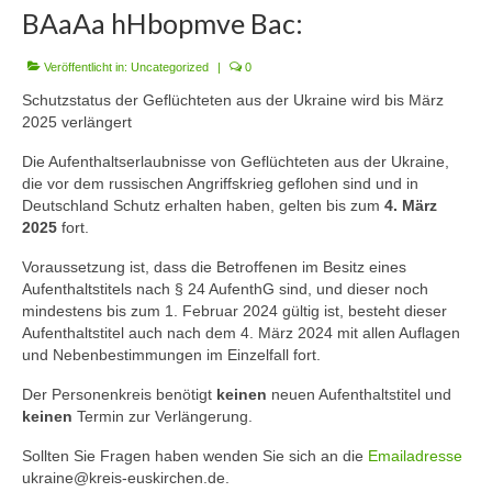
BAaAa hHbopmve Bac:
Mitmachen
Veröffentlicht in:
Downloads
Uncategorized
|
0
Schutzstatus der Geflüchteten aus der Ukraine wird bis März
Impressum
2025 verlängert
Kontakt
Die Aufenthaltserlaubnisse von Geflüchteten aus der Ukraine,
die vor dem russischen Angriffskrieg geflohen sind und in
Deutschland Schutz erhalten haben, gelten bis zum
4. März
2025
fort.
Voraussetzung ist, dass die Betroffenen im Besitz eines
Aufenthaltstitels nach § 24 AufenthG sind, und dieser noch
mindestens bis zum 1. Februar 2024 gültig ist, besteht dieser
Aufenthaltstitel auch nach dem 4. März 2024 mit allen Auflagen
und Nebenbestimmungen im Einzelfall fort.
Der Personenkreis benötigt
keinen
neuen Aufenthaltstitel und
keinen
Termin zur Verlängerung.
Sollten Sie Fragen haben wenden Sie sich an die
Emailadresse
ukraine@kreis-euskirchen.de.