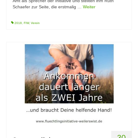
Amt als Sprecher der Initiative und stellten ihm Ruth
Schaefer zur Seite, die erstmalig …
Weiter
2018
,
FIW
,
Verein
30