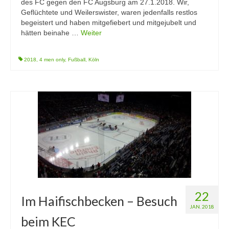
des FC gegen den FC Augsburg am 27.1.2018. Wir,
Geflüchtete und Weilerswister, waren jedenfalls restlos
begeistert und haben mitgefiebert und mitgejubelt und
hätten beinahe …
Weiter
2018
,
4 men only
,
Fußball
,
Köln
22
Im Haifischbecken – Besuch
JAN. 2018
beim KEC