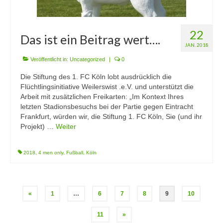
22
Das ist ein Beitrag wert….
JAN. 2018
Veröffentlicht in:
Uncategorized
|
0
Die Stiftung des 1. FC Köln lobt ausdrücklich die
Flüchtlingsinitiative Weilerswist .e.V. und unterstützt die
Arbeit mit zusätzlichen Freikarten: „Im Kontext Ihres
letzten Stadionsbesuchs bei der Partie gegen Eintracht
Frankfurt, würden wir, die Stiftung 1. FC Köln, Sie (und ihr
Projekt) …
Weiter
2018
,
4 men only
,
Fußball
,
Köln
Seitennummerierung
«
1
…
6
7
8
9
10
der
11
»